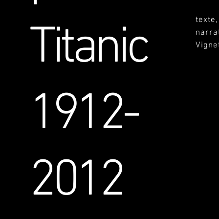
texte
Titanic
narra
Vigne
1912-
2012