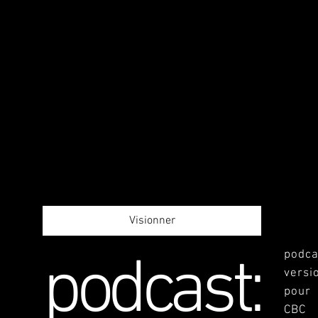
Visionner
podcas
podcast:
versi
pour
CBC